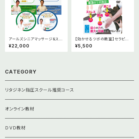
アールズシニアマッサージ&スト
【効かせるツボの教室】セラピス
レッチ DVD版2本＆オンライン
ト必見、直ぐに使える厳選のツボ
¥22,000
¥5,500
版セット(テキスト１冊付)
指圧! [DVD]
CATEGORY
リタジネン指圧スクール推奨コース
オンライン教材
ＤＶＤ教材