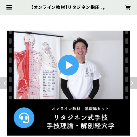
【オンライン教材】リタジネン指圧 手
技理論 解剖経穴学基礎2本セット |
リタジネンSHOP