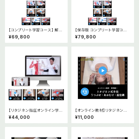
【コンプリート学習コース】 解剖
【保存版 コンプリート学習コー
経穴タオル 前後面2枚＋オンラ
ス】解剖経穴タオル 前後面2枚
¥69,800
¥79,800
イン教材(基礎編2本・実技篇5
＋オンライン教材(基礎編2本・
本)セット
実技篇5本)＋DVD2本セット
【リタジネン指圧オンライン学習
【オンライン教材】リタジネン指
コース】実技編5本基礎編2本セ
圧 うつぶせ・あおむけ・座位編
¥44,000
¥11,000
ット