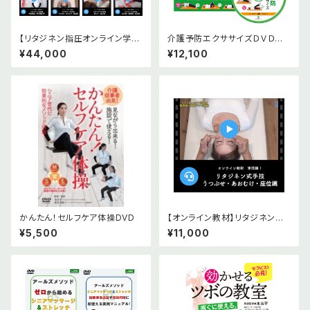
【リタジネン指圧オンライン学習
介護予防エクササイズＤＶＤ版
コース】実技編5本基礎編2本セ
＆オンライン版(小冊子付）
¥44,000
¥12,100
ット
かんたん！セルフケア体操DVD
【オンライン教材】リタジネン指
圧 うつぶせ・あおむけ・座位編
¥5,500
¥11,000