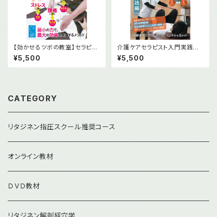
【効かせるツボの教室】セラピス
介護ケアセラピスト入門実践編
ト必見、直ぐに使える厳選のツボ
DVD
¥5,500
¥5,500
指圧! [DVD]
CATEGORY
リタジネン指圧スクール推奨コース
オンライン教材
ＤＶＤ教材
リタジネン解剖経穴学