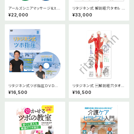
アールズシニアマッサージ&スト
リタジネン式 解剖経穴タオル 前
レッチ DVD版2本＆オンライン
面後面2枚セット
¥22,000
¥33,000
版セット(テキスト１冊付)
リタジネン式ツボ指圧ＤＶＤ版＆
リタジネン式 解剖経穴タオル
オンライン版
後面
¥16,500
¥16,500