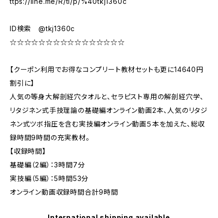
ttps://line.me/R/ti/p/%40tkj1360c
ID検索 @tkj1360c
☆☆☆☆☆☆☆☆☆☆☆☆☆☆☆☆
【クーポン利用でお得なコンプリート教材セットも更に14640円
割引に】
人気の等身大解剖経穴タオルと、セラピスト専用の解剖経穴学、
リタジネン式手技理論の基礎編オンライン動画2本、人気のリタジ
ネン式ツボ指圧を含む実技編オンライン動画５本を加えた、総収
録時間9時間の充実教材。
【収録時間】
基礎編（2編）：3時間7分
実技編（5編）：5時間53分
オンライン動画収録時間合計9時間
International shipping available