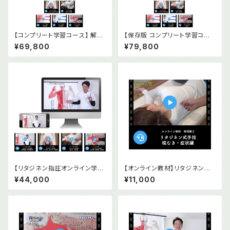
【コンプリート学習コース】 解剖
【保存版 コンプリート学習コー
経穴タオル 前後面2枚＋オンラ
ス】解剖経穴タオル 前後面2枚
¥69,800
¥79,800
イン教材(基礎編2本・実技篇5
＋オンライン教材(基礎編2本・
本)セット
実技篇5本)＋DVD2本セット
【リタジネン指圧オンライン学習
【オンライン教材】リタジネン指
コース】実技編5本基礎編2本セ
圧 横むき・症状編
¥44,000
¥11,000
ット