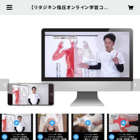
【リタジネン指圧オンライン学習コー
ス】実技編5本基礎編2本セット | リタ
ジネンSHOP