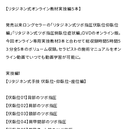
【リタジネン式オンライン教材実技編５本】
発売以来ロングセラーの「リタジネン式ツボ指圧伏臥位仰臥位
編」「リタジネン式ツボ指圧側臥位症状編」DVDのオンライン版。
今回オンライン専用実技教材3本と合わせて総収録時間5時間５
３分全5本のボリューム収録。セラピストの施術マニュアルをオン
ライン動画でいつでも動画学習が可能に。
実技編1
【リタジネン式手技 伏臥位・仰臥位・座位編】
【伏臥位01】背部のツボ指圧
【伏臥位02】肩部のツボ指圧
【伏臥位03】頸部のツボ指圧
【伏臥位04】肩甲間部のツボ指圧