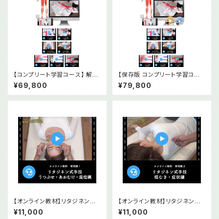
【コンプリート学習コース】 解剖
【保存版 コンプリート学習コー
経穴タオル 前後面2枚＋オンラ
ス】解剖経穴タオル 前後面2枚
¥69,800
¥79,800
イン教材(基礎編2本・実技篇5
＋オンライン教材(基礎編2本・
本)セット
実技篇5本)＋DVD2本セット
【オンライン教材】リタジネン指
【オンライン教材】リタジネン指
圧 うつぶせ・あおむけ・座位編
圧 横むき・症状編
¥11,000
¥11,000