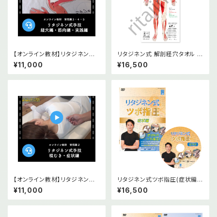
【オンライン教材】リタジネン指
リタジネン式 解剖経穴タオル 前
圧 経穴編・筋肉編・実践編
面
¥11,000
¥16,500
【オンライン教材】リタジネン指
リタジネン式ツボ指圧(症状編)
圧 横むき・症状編
ＤＶＤ版＆オンライン版
¥11,000
¥16,500