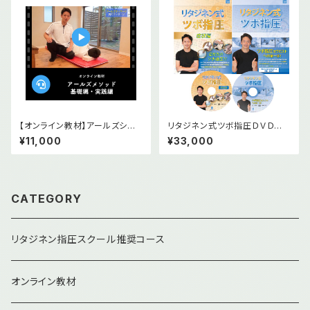
【オンライン教材】アールズシニ
リタジネン式ツボ指圧ＤＶＤ版２
アメソッド基礎編＆実践編 2本セ
本セット＆オンライン版（小冊子
¥11,000
¥33,000
ット
１冊付）
CATEGORY
リタジネン指圧スクール推奨コース
オンライン教材