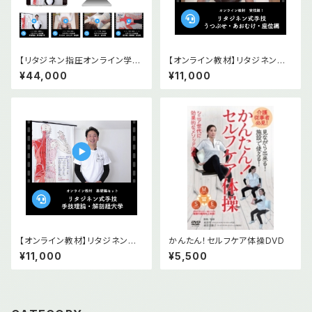
【リタジネン指圧オンライン学習
【オンライン教材】リタジネン指
コース】実技編5本基礎編2本セ
圧 うつぶせ・あおむけ・座位編
¥44,000
¥11,000
ット
【オンライン教材】リタジネン指
かんたん！セルフケア体操DVD
圧 手技理論 解剖経穴学基礎2
¥11,000
¥5,500
本セット