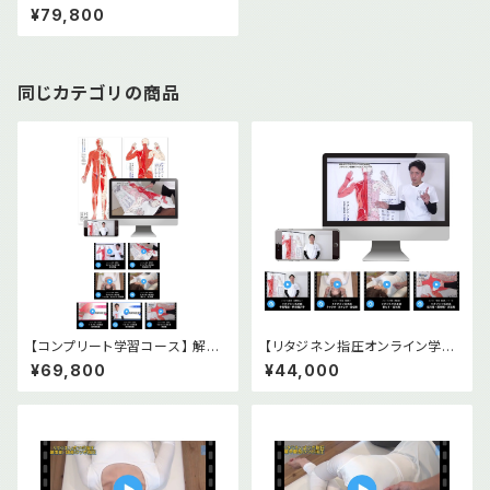
ス】解剖経穴タオル 前後面2枚
¥79,800
＋オンライン教材(基礎編2本・
実技篇5本)＋DVD2本セット
同じカテゴリの商品
【コンプリート学習コース】 解剖
【リタジネン指圧オンライン学習
経穴タオル 前後面2枚＋オンラ
コース】実技編5本基礎編2本セ
¥69,800
¥44,000
イン教材(基礎編2本・実技篇5
ット
本)セット