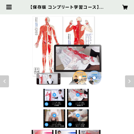
【保存版 コンプリート学習コース】解
剖経穴タオル 前後面2枚＋オンライン
教材(基礎編2本・実技篇5本)＋DVD
2本セット | リタジネンSHOP