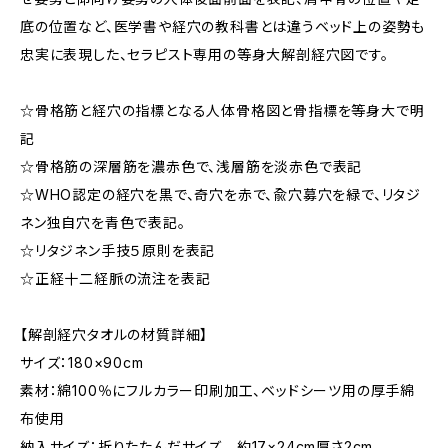
底の位置など、医学書や経穴の教科書とは違うベッド上の姿勢も
忠実に表現した、セラピスト専用の等身大解剖経穴図です。
☆骨格筋と経穴の指標となる人体骨格図と骨指標を等身大で明
記
☆骨格筋の深層筋を濃赤色で、浅層筋を淡赤色で表記
☆WHO認定の経穴を黒で、奇穴を赤で、兪穴募穴を緑で、リタジ
ネン独自穴を青色で表記。
☆リタジネン手技５原則を表記
☆正経十二経脈の流注を表記
【解剖経穴タオルの材質詳細】
サイズ：180×90cm
素材：綿100％にフルカラー印刷加工、ベッドシーツ用の厚手綿
布使用
納入サイズ：折りたたんだサイズ 約17×24cm厚さ2cm