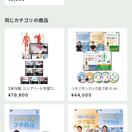
指圧! [DVD]
同じカテゴリの商品
【保存版 コンプリート学習コー
リタジネンＤＶＤ全５本セット＆
ス】解剖経穴タオル 前後面2枚
オンライン版(小冊子３冊付)
¥79,800
¥44,000
＋オンライン教材(基礎編2本・
実技篇5本)＋DVD2本セット