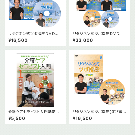
リタジネン式ツボ指圧ＤＶＤ版＆
リタジネン式ツボ指圧ＤＶＤ版２
オンライン版
本セット＆オンライン版（小冊子
¥16,500
¥33,000
１冊付）
介護ケアセラピスト入門基礎編
リタジネン式ツボ指圧(症状編)
DVD
ＤＶＤ版＆オンライン版
¥5,500
¥16,500