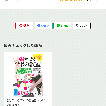
保存
シェア
LINE
ポスト
最近チェックした商品
【効かせるツボの教室】セラピス
ト必見、直ぐに使える厳選のツボ
¥5,500