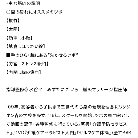
・主な筋肉の説明
○目の疲れにオススメのツボ
【攅竹】
【太陽】
【頬車…小顔】
【地倉…ほうれい線】
■手のひら・腕にある“効かせるツボ”
【労宮…ストレス緩和】
【内関…腕の疲れ】
指導監修◎水谷平 みずたに たいら 鍼灸マッサージ指圧師
'09年、高齢者から子供まで三世代の心身の健康を理念にリタジ
ネン森の学校を設立。'16年、スクールを開始、ツボの専門家とし
て動画の配信・各種監修も行っている。著書『介護予防セラピス
ト』、DVD『介護ケアセラピスト入門』『セルフケア体操』（全てBAB