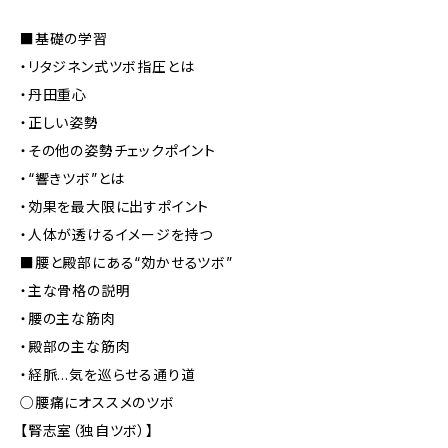
■基礎の学習
・リタジネン式ツボ指圧とは
・丹田重心
・正しい姿勢
・その他の姿勢チェックポイント
・“響きツボ”とは
・効果を最大限に出すポイント
・人体が透けるイメージを持つ
■腰と殿部にある“効かせるツボ”
・主な骨格の説明
・腰の主な筋肉
・殿部の主な筋肉
・経脈…気を巡らせる通り道
○腰痛にオススメのツボ
【腎志室（独自ツボ）】