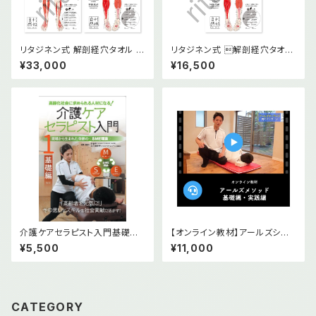
リタジネン式 解剖経穴タオル 前
リタジネン式 解剖経穴タオル
面後面2枚セット
後面
¥33,000
¥16,500
介護ケアセラピスト入門基礎編
【オンライン教材】アールズシニ
DVD
アメソッド基礎編＆実践編 2本セ
¥5,500
¥11,000
ット
CATEGORY