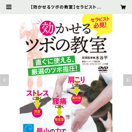
【効かせるツボの教室】セラピスト必
見、直ぐに使える厳選のツボ指圧! [D
VD] | リタジネンSHOP