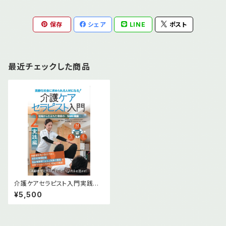
保存
シェア
LINE
ポスト
最近チェックした商品
介護ケアセラピスト入門実践編
DVD
¥5,500