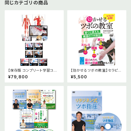
同じカテゴリの商品
【保存版 コンプリート学習コー
【効かせるツボの教室】セラピス
ス】解剖経穴タオル 前後面2枚
ト必見、直ぐに使える厳選のツボ
¥79,800
¥5,500
＋オンライン教材(基礎編2本・
指圧! [DVD]
実技篇5本)＋DVD2本セット