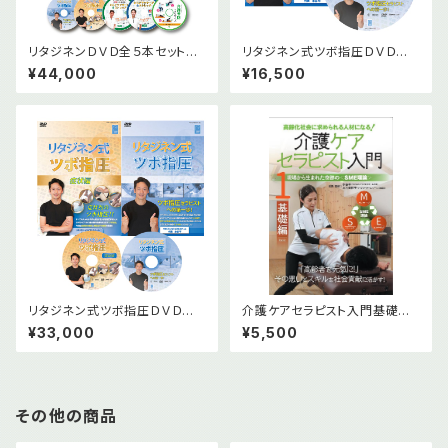
リタジネンＤＶＤ全５本セット＆
リタジネン式ツボ指圧ＤＶＤ版＆
オンライン版(小冊子３冊付)
オンライン版
¥44,000
¥16,500
リタジネン式ツボ指圧ＤＶＤ版２
介護ケアセラピスト入門基礎編
本セット＆オンライン版（小冊子
DVD
¥33,000
¥5,500
１冊付）
その他の商品