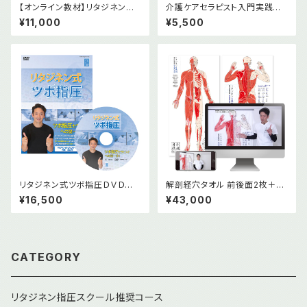
【オンライン教材】リタジネン指
介護ケアセラピスト入門実践編
圧 横むき・症状編
DVD
¥11,000
¥5,500
リタジネン式ツボ指圧ＤＶＤ版＆
解剖経穴タオル 前後面2枚＋オ
オンライン版
ンライン教材(基礎編2本)セット
¥16,500
¥43,000
CATEGORY
リタジネン指圧スクール推奨コース