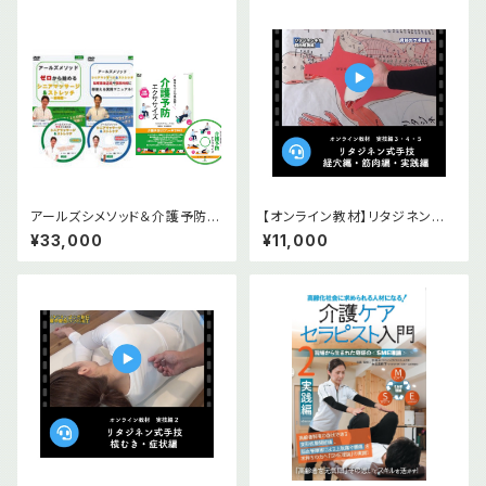
アールズシメソッド＆介護予防エ
【オンライン教材】リタジネン指
クササイズDVD3本セット＆オン
圧 経穴編・筋肉編・実践編
¥33,000
¥11,000
ライン版(テキスト2冊付)